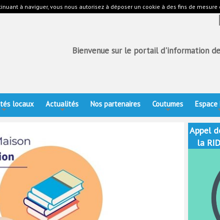
ontinuant à naviguer, vous nous autorisez à déposer un cookie à des fins de mesure
Bienvenue sur le portail d'information d
ités locaux
Actualités
Nos partenaires
Coutumes
Espace
+
+
+
Appel d
la RI