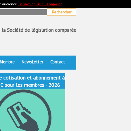
 d'audience.
En savoir plus ou s'opposer
.
e la Société de législation comparée
 Membre
NewsLetter
Contact
+
+
+
e cotisation et abonnement à
DC pour les membres - 2026