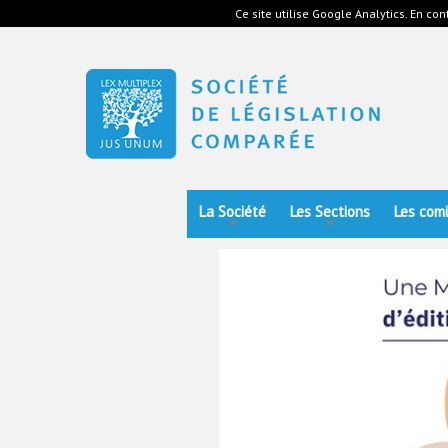
Ce site utilise Google Analytics. En c
La Société
Les Sections
Les com
+
+