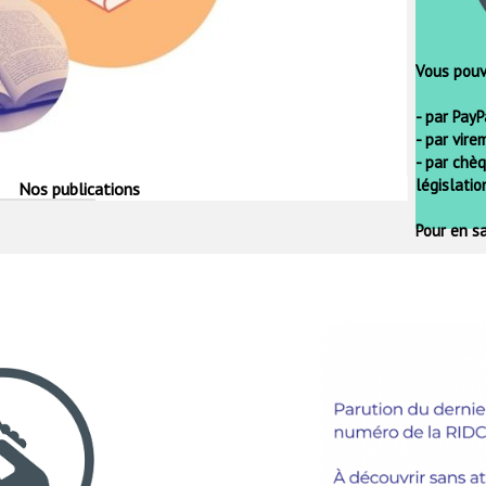
Vous pouv
- par PayP
- par vire
- par chè
législati
Nos publications
Pour en sa